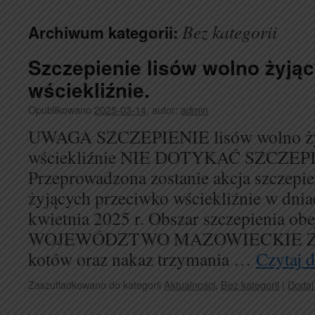
Bez kategorii
Archiwum kategorii:
Szczepienie lisów wolno żyją
wściekliźnie.
Opublikowano
2025-03-14
,
autor:
admin
UWAGA SZCZEPIENIE lisów wolno ży
wściekliźnie NIE DOTYKAĆ SZCZEP
Przeprowadzona zostanie akcja szczepie
żyjących przeciwko wściekliźnie w dnia
kwietnia 2025 r. Obszar szczepienia o
WOJEWÓDZTWO MAZOWIECKIE Zaka
kotów oraz nakaz trzymania …
Czytaj d
Zaszufladkowano do kategorii
Aktualności
,
Bez kategorii
|
Dodaj