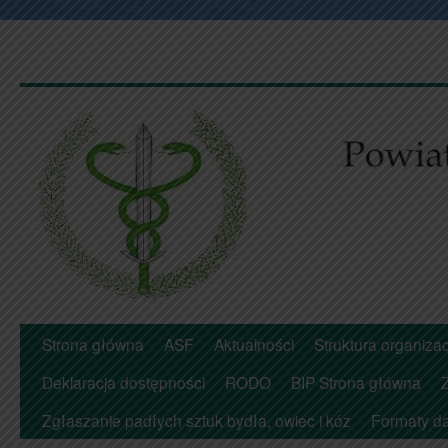
Przejdź
Strona główna
ASF
Aktualności
Struktura organiza
do
Deklaracja dostępności
RODO
BIP Strona główna
treści
Zgłaszanie padłych sztuk bydła, owiec i kóz
Formaty d