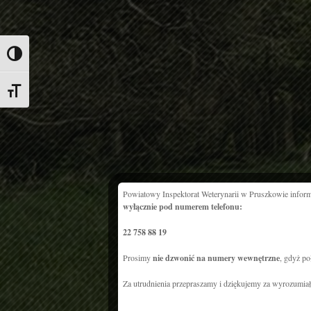
Przełącz wysoki kontrast
Zmień rozmiar czcionek
Powiatowy Inspektorat Weterynarii w Pruszkowie informuj
wyłącznie pod numerem telefonu:
22 758 88 19
Prosimy
nie dzwonić na numery wewnętrzne
, gdyż po
Za utrudnienia przepraszamy i dziękujemy za wyrozumiał